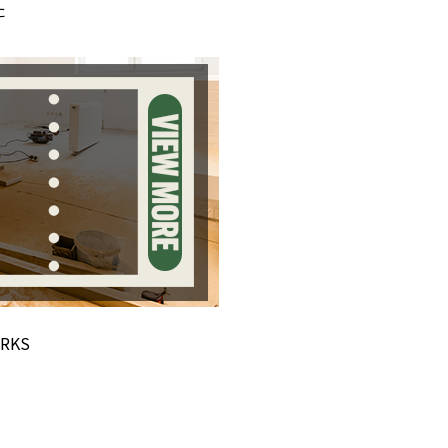
た
RKS