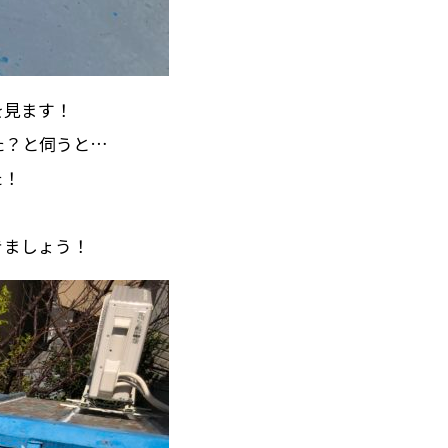
を見ます！
た？と伺うと…
た！
きましょう！