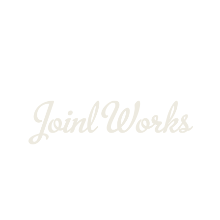
よくある質問
お客様の声
会社概要
BLOG
〒352-0025
埼玉県新座市片山3-12-16-22
Googleマップで確認する
TEL：048-234-2563 ［営業電話お断り］ FAX：048-212-6830