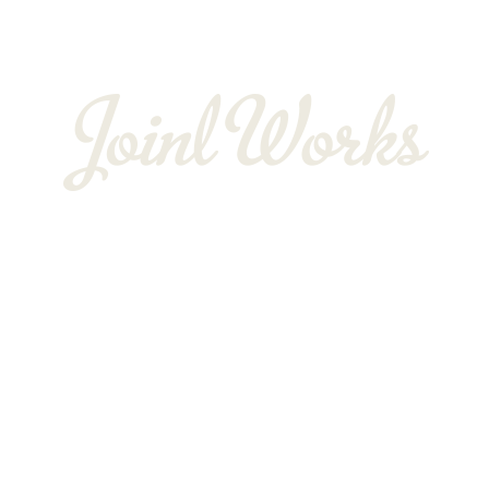
BLOG
〒352-0025
埼玉県新座市片山3-12-16-22
Googleマップで確認する
TEL：048-234-2563 ［営業電話お断り］ FAX：048-212-6830
サイン工事は埼玉県新座市の株式会社JOINT WORKS
プライバシーポリシー
Copyright © 株式会社JOINT WORKS. All rights reserved.