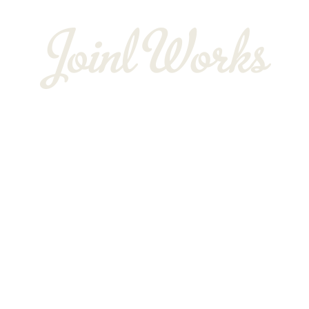
〒352-0025
埼玉県新座市片山3-12-16-22
Googleマップで確認する
TEL：048-234-2563 ［営業電話お断り］ FAX：048-212-6830
サイン工事は埼玉県新座市の株式会社JOINT WORKS
プライバシーポリシー
Copyright © 株式会社JOINT WORKS. All rights reserved.