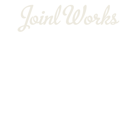
〒352-0025
埼玉県新座市片山3-12-16-22
Googleマップで確認する
TEL：048-234-2563 ［営業電話お断り］ FAX：048-212-6830
サイン工事は埼玉県新座市の株式会社JOINT WORKS
プライバシーポリシー
Copyright © 株式会社JOINT WORKS. All rights reserved.