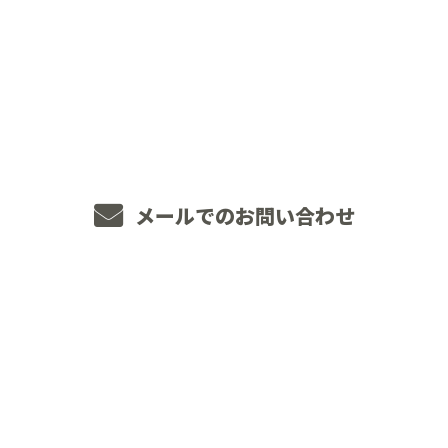
お電話でのお問い合わせ
048-234-2563
8：00～18：00 ［営業電話お断り］
メールでのお問い合わせ
ホーム
業務案内
JOINT WORKSについて