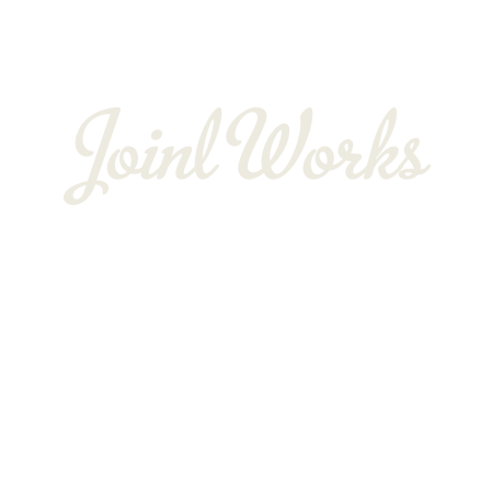
BLOG
〒352-0025
埼玉県新座市片山3-12-16-22
Googleマップで確認する
TEL：048-234-2563 ［営業電話お断り］ FAX：048-212-6830
サイン工事は埼玉県新座市の株式会社JOINT WORKS
プライバシーポリシー
Copyright © 株式会社JOINT WORKS. All rights reserved.