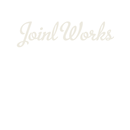
BLOG
〒352-0025
埼玉県新座市片山3-12-16-22
Googleマップで確認する
TEL：048-234-2563 ［営業電話お断り］ FAX：048-212-6830
サイン工事は埼玉県新座市の株式会社JOINT WORKS
プライバシーポリシー
Copyright © 株式会社JOINT WORKS. All rights reserved.