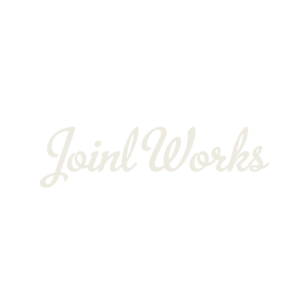
お客様の声
会社概要
BLOG
〒352-0025
埼玉県新座市片山3-12-16-22
Googleマップで確認する
TEL：048-234-2563 ［営業電話お断り］ FAX：048-212-6830