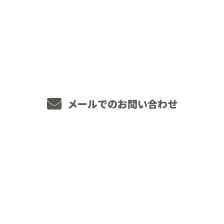
お電話でのお問い合わせ
048-234-2563
8：00～18：00 ［営業電話お断り］
メールでのお問い合わせ
ホーム
業務案内
JOINT WORKSについて