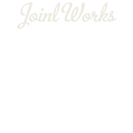
〒352-0025
埼玉県新座市片山3-12-16-22
Googleマップで確認する
TEL：048-234-2563 ［営業電話お断り］ FAX：048-212-
6830
サイン工事は埼玉県新座市の株式会社JOINT WORKS
プライバシーポリシー
Copyright © 株式会社JOINT WORKS. All rights reserved.