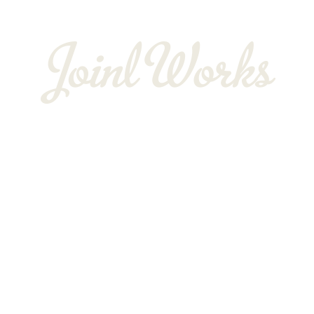
BLOG
〒352-0025
埼玉県新座市片山3-12-16-22
Googleマップで確認する
TEL：048-234-2563 ［営業電話お断り］ FAX：048-212-6830
サイン工事は埼玉県新座市の株式会社JOINT WORKS
プライバシーポリシー
Copyright © 株式会社JOINT WORKS. All rights reserved.