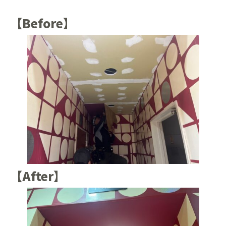
【Before】
【After】