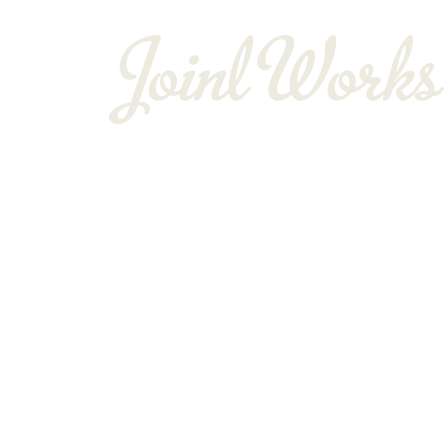
〒352-0025
埼玉県新座市片山3-12-16-22
Googleマップで確認する
TEL：048-234-2563 ［営業電話お断り］ FAX：
サイン工事は埼玉県新座市の株式会社JOINT WORKS