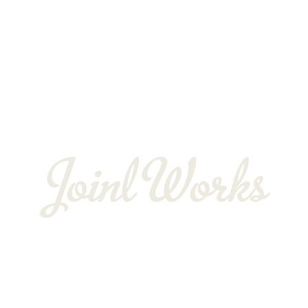
よくある質問
お客様の声
会社概要
BLOG
〒352-0025
埼玉県新座市片山3-12-16-22
Googleマップで確認する
TEL：048-234-2563 ［営業電話お断り］ FAX：048-212-6830