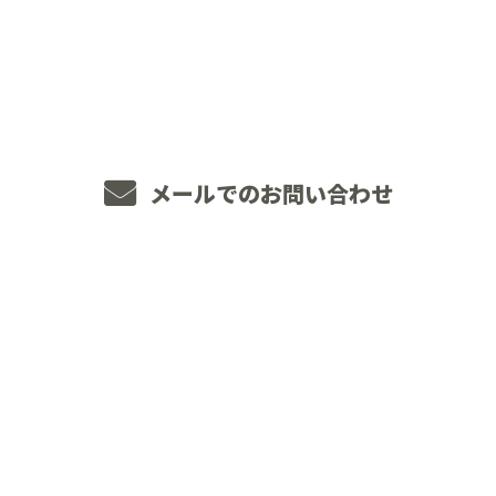
048-234-2563
8：00～18：00 ［営業電話お断り］
メールでのお問い合わせ
ホーム
業務案内
JOINT WORKSについて
施工実績