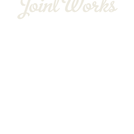
〒352-0025
埼玉県新座市片山3-12-16-22
Googleマップで確認する
TEL：048-234-2563 ［営業電話お断り］ FAX：048-212-6830
サイン工事は埼玉県新座市の株式会社JOINT WORKS
プライバシーポリシー
Copyright © 株式会社JOINT WORKS. All rights reserved.