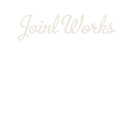
〒352-0025
埼玉県新座市片山3-12-16-22
Googleマップで確認する
TEL：048-234-2563 ［営業電話お断り］ FAX：048-212-6830
サイン工事は埼玉県新座市の株式会社JOINT WORKS
プライバシーポリシー
Copyright © 株式会社JOINT WORKS. All rights reserved.