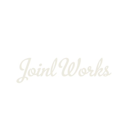
よくある質問
お客様の声
会社概要
BLOG
〒352-0025
埼玉県新座市片山3-12-16-22
Googleマップで確認する
TEL：048-234-2563 ［営業電話お断り］ FAX：048-212-6830