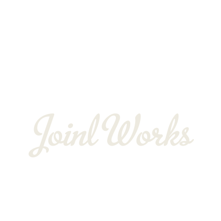
よくある質問
お客様の声
会社概要
BLOG
〒352-0025
埼玉県新座市片山3-12-16-22
Googleマップで確認する
TEL：048-234-2563 ［営業電話お断り］ FAX：048-212-6830