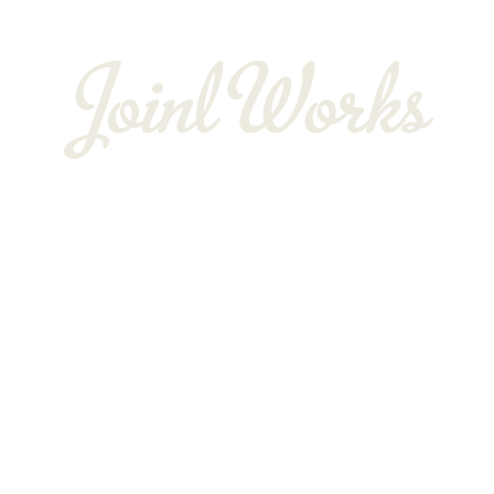
BLOG
〒352-0025
埼玉県新座市片山3-12-16-22
Googleマップで確認する
TEL：048-234-2563 ［営業電話お断り］ FAX：048-212-
6830
サイン工事は埼玉県新座市の株式会社JOINT WORKS
プライバシーポリシー