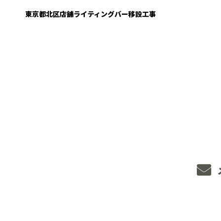
東京都北区店舗ライティングバー移設工事
CONTACT
せ
563
お断り］