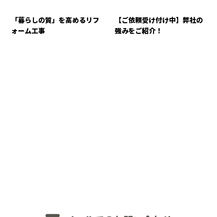
「暮らしの質」を高めるリフ
【ご依頼受け付け中】弊社の
ォーム工事
強みをご紹介！
CONTACT
お電話でのお問い合わせ
048-234-2563
8：00～18：00 ［営業電話お断り］