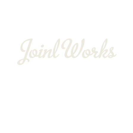
会社概要
BLOG
〒352-0025
埼玉県新座市片山3-12-16-22
Googleマップで確認する
TEL：048-234-2563 ［営業電話お断り］ FAX：048-212-6830
サイン工事は埼玉県新座市の株式会社JOINT WORKS
プライバシーポリシー